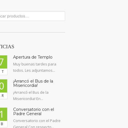
ICIAS
Apertura de Templo
7
Muy buenas tardes para
todos. Les adjuntamos...
CT
¡Arrancó el Bus de la
0
Misericordia!
¡Arrancó el Bus de la
AR
Misericordia! En...
Conversatorio con el
1
Padre General
Conversatorio con el Padre
EB
General Con respecto...