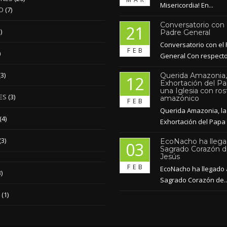
Misericordia! En...
O
(7)
Conversatorio con 
21
)
Padre General
Conversatorio con el
FEB
)
General Con respecto.
(3)
Querida Amazonia,
12
Exhortación del Pa
una Iglesia con ros
ES
(3)
amazónico
FEB
Querida Amazonia, la
(4)
Exhortación del Papa 
(3)
EcoNacho ha llega
03
Sagrado Corazón 
Jesús
FEB
EcoNacho ha llegado 
)
Sagrado Corazón de..
(1)