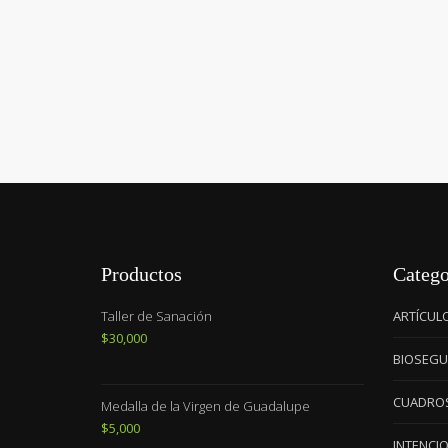
Productos
Catego
Taller de Sanación
ARTÍCUL
$
30,000
BIOSEGU
CUADRO
Medalla de la Virgen de Guadalupe
$
5,000
INTENCI