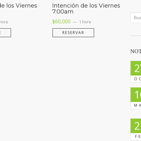
de los Viernes
Intención de los Viernes
7:00am
$
60,000
hora
1 hora
R
RESERVAR
NOT
2
O
1
M
2
F