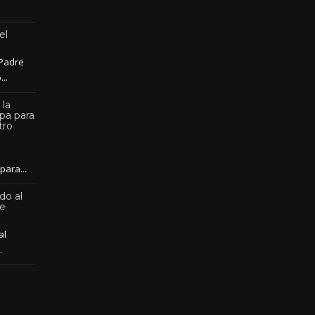
el
 Padre
..
 la
pa para
tro
para...
do al
de
al
.