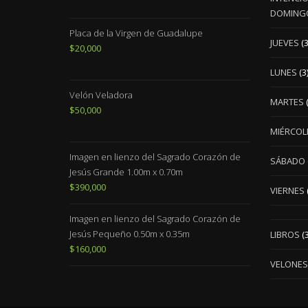
DOMING
Placa de la Virgen de Guadalupe
JUEVES
(3
$
20,000
LUNES
(3
Velón Veladora
MARTES
$
50,000
MIÉRCOL
Imagen en lienzo del Sagrado Corazón de
SÁBADO
Jesús Grande 1.00m x 0.70m
$
390,000
VIERNES
Imagen en lienzo del Sagrado Corazón de
Jesús Pequeño 0.50m x 0.35m
LIBROS
(3
$
160,000
VELONES