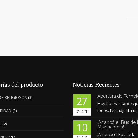
rías del producto
Noticias Recientes
Apertura de Templ
OS RELIGIOSOS
(3)
27
Muy buenas tardes p
todos. Les adjuntamos
RIDAD
(3)
OCT
¡Arrancó el Bus de 
10
S
(2)
Misericordia!
¡Arrancó el Bus de la
ONES
(26)
MAR