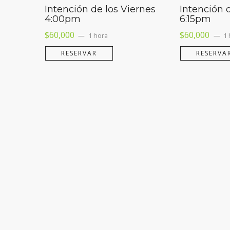
Intención de los Viernes
Intención 
4:00pm
6:15pm
$
60,000
$
60,000
1 hora
1 
RESERVAR
RESERVA